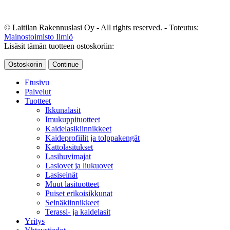
© Laitilan Rakennuslasi Oy - All rights reserved. - Toteutus:
Mainostoimisto Ilmiö
Lisäsit tämän tuotteen ostoskoriin:
Ostoskoriin
Continue
Etusivu
Palvelut
Tuotteet
Ikkunalasit
Imukuppituotteet
Kaidelasikiinnikkeet
Kaideprofiilit ja tolppakengät
Kattolasitukset
Lasihuvimajat
Lasiovet ja liukuovet
Lasiseinät
Muut lasituotteet
Puiset erikoisikkunat
Seinäkiinnikkeet
Terassi- ja kaidelasit
Yritys