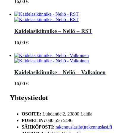
16,00
€
Kaidelasikiinnike – Neliö – RST
16,00
€
Kaidelasikiinnike – Neliö – Valkoinen
16,00
€
Yhteystiedot
OSOITE:
Luhdantie 2, 23800 Laitila
PUHELIN:
040 556 5496
SÄHKÖPOSTI:
rakennuslasi(at)rakennuslasi.fi