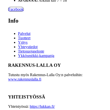
AVOINNA:
Arkisin klo 7 – 16
Facebook
Info
Palvelut
Tuotteet
Yritys
Yhteystiedot
Tietosuojaseloste
Ykkösmökki-kampanja
RAKENNUS-LALLA OY
Tutustu myös Rakennus-Lalla Oy:n palveluihin:
www.rakennuslalla.fi
YHTEISTYÖSSÄ
Yhteistyössä:
https://lukkan.fi/