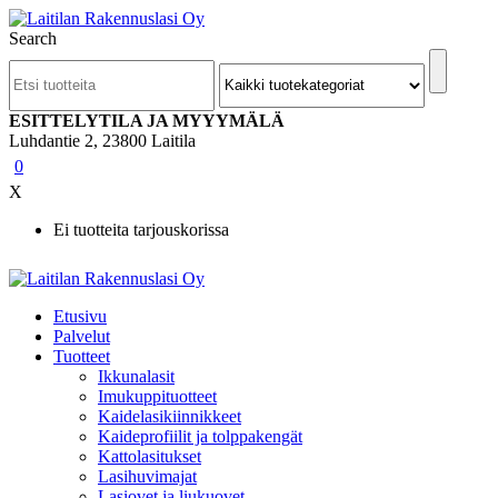
Search
ESITTELYTILA JA MYYYMÄLÄ
Luhdantie 2, 23800 Laitila
0
X
Ei tuotteita tarjouskorissa
Etusivu
Palvelut
Tuotteet
Ikkunalasit
Imukuppituotteet
Kaidelasikiinnikkeet
Kaideprofiilit ja tolppakengät
Kattolasitukset
Lasihuvimajat
Lasiovet ja liukuovet