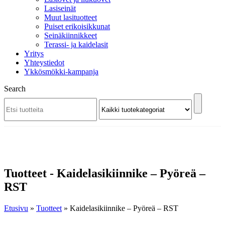
Lasiseinät
Muut lasituotteet
Puiset erikoisikkunat
Seinäkiinnikkeet
Terassi- ja kaidelasit
Yritys
Yhteystiedot
Ykkösmökki-kampanja
Search
Tuotteet - Kaidelasikiinnike – Pyöreä –
RST
Etusivu
»
Tuotteet
»
Kaidelasikiinnike – Pyöreä – RST