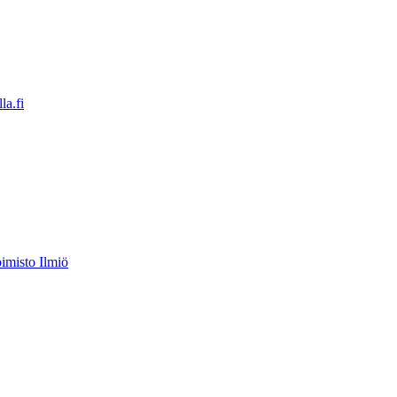
a.fi
imisto Ilmiö