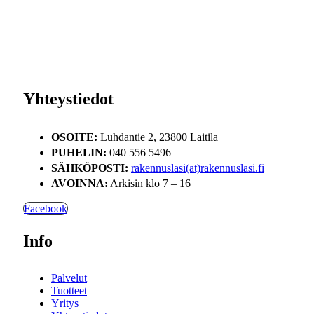
Yhteystiedot
OSOITE:
Luhdantie 2, 23800 Laitila
PUHELIN:
040 556 5496
SÄHKÖPOSTI:
rakennuslasi(at)rakennuslasi.fi
AVOINNA:
Arkisin klo 7 – 16
Facebook
Info
Palvelut
Tuotteet
Yritys