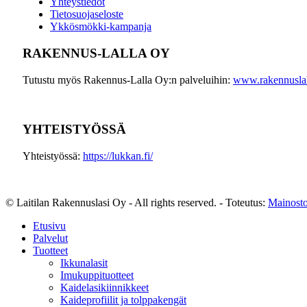
Yhteystiedot
Tietosuojaseloste
Ykkösmökki-kampanja
RAKENNUS-LALLA OY
Tutustu myös Rakennus-Lalla Oy:n palveluihin:
www.rakennuslall
YHTEISTYÖSSÄ
Yhteistyössä:
https://lukkan.fi/
© Laitilan Rakennuslasi Oy - All rights reserved. - Toteutus:
Mainosto
Etusivu
Palvelut
Tuotteet
Ikkunalasit
Imukuppituotteet
Kaidelasikiinnikkeet
Kaideprofiilit ja tolppakengät