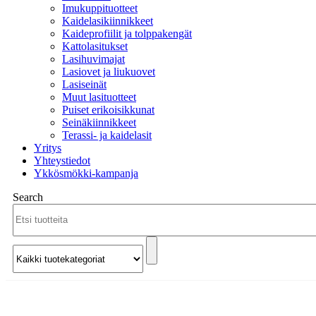
Imukuppituotteet
Kaidelasikiinnikkeet
Kaideprofiilit ja tolppakengät
Kattolasitukset
Lasihuvimajat
Lasiovet ja liukuovet
Lasiseinät
Muut lasituotteet
Puiset erikoisikkunat
Seinäkiinnikkeet
Terassi- ja kaidelasit
Yritys
Yhteystiedot
Ykkösmökki-kampanja
Search